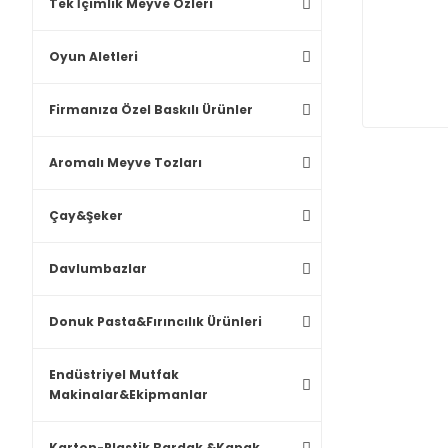
Tek İçimlik Meyve Özleri
Oyun Aletleri
Firmanıza Özel Baskılı Ürünler
Aromalı Meyve Tozları
Çay&Şeker
Davlumbazlar
Donuk Pasta&Fırıncılık Ürünleri
Endüstriyel Mutfak
Makinalar&Ekipmanlar
Karton-Plastik Bardak &Kapak