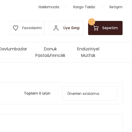
Hakkımızda
Kargo Takibi
İletişim
Üye Girişi
Favorilerim
Sepetim
Davlumbazlar
Donuk
Endüstriyel
Pasta&Fırıncılık
Mutfak
Ürünleri
Makinalar&Ekipmanlar
Toplam 0 ürün