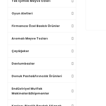
Tek İçimlik Meyve Özleri
Oyun Aletleri
Firmanıza Özel Baskılı Ürünler
Aromalı Meyve Tozları
Çay&Şeker
Davlumbazlar
Donuk Pasta&Fırıncılık Ürünleri
Endüstriyel Mutfak
Makinalar&Ekipmanlar
Karton-Plastik Bardak &Kapak