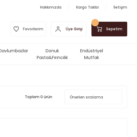
Hakkımızda
Kargo Takibi
İletişim
Üye Girişi
Favorilerim
Sepetim
Davlumbazlar
Donuk
Endüstriyel
Pasta&Fırıncılık
Mutfak
Ürünleri
Makinalar&Ekipmanlar
Toplam 0 ürün