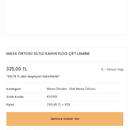
MASA ÖRTÜSÜ SÜTLÜ KAHVE FLOG ÇİFT LAMİNE
325,00 TL
0 - Yorum Yap
*68,78 TL den başlayan taksitlerle!!
Kategori
Masa Örtüleri
,
Flok Masa Örtüsü
Stok Kodu
K00951
Fiyat
295,45 TL + KDV
Gelince Haber Ver