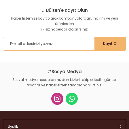
kullanarak tarafımıza iletebilirsiniz.
E-Bülten'e Kayıt Olun
Görüş ve önerileriniz için teşekkür ederiz.
Haber listemize kayıt olarak kampanyalardan, indirim ve yeni
ürünlerden
Ürün resmi kalitesiz, bozuk veya görüntülenemiyor.
ilk siz haberdar olabilirsiniz.
Ürün açıklamasında eksik bilgiler bulunuyor.
Ürün bilgilerinde hatalar bulunuyor.
Kayıt Ol
Ürün fiyatı diğer sitelerden daha pahalı.
Bu ürüne benzer farklı alternatifler olmalı.
#SosyalMedya
Sosyal medya hesaplarımızdan bizleri takip edebilir, güncel
fırsatlar ve haberlerden faydalanabilirsiniz.
Gönder
Üyelik