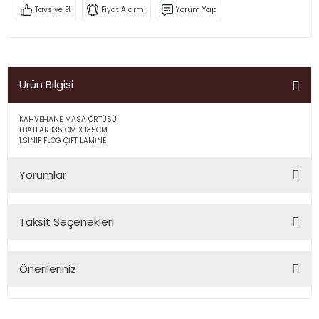
Tavsiye Et
Fiyat Alarmı
Yorum Yap
Ürün Bilgisi
KAHVEHANE MASA ÖRTÜSÜ
EBATLAR 135 CM X 135CM
1.SINIF FLOG ÇİFT LAMİNE
Yorumlar
Taksit Seçenekleri
Bu ürüne ilk yorumu siz yapın!
Önerileriniz
Yorum Yaz
Bu ürünün fiyat bilgisi, resim, ürün açıklamalarında ve diğer
konularda yetersiz gördüğünüz noktaları öneri formunu